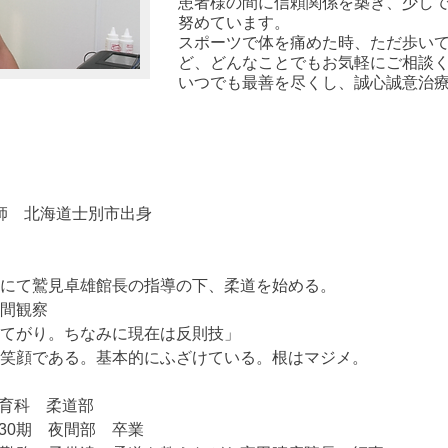
患者様の間に信頼関係を築き、少し
努めています。
スポーツで体を痛めた時、ただ歩い
ど、どんなことでもお気軽にご相談
いつでも最善を尽くし、誠心誠意治
復師 北海道士別市出身
にて鷲見卓雄館長の指導の下、柔道を始める。
間観察
てがり。ちなみに現在は反則技」
笑顔である。基本的にふざけている。根はマジメ。
体育科 柔道部
30期 夜間部 卒業