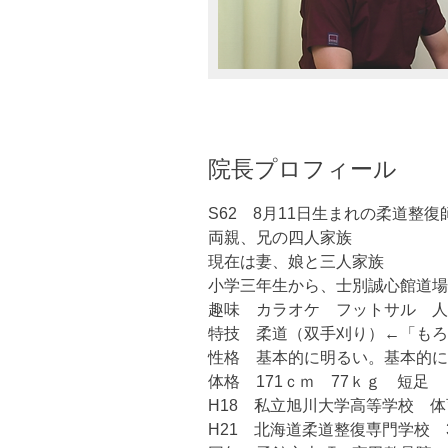
院長プロフィール
S62 8月11日生まれの柔道整
両親、兄の四人家族
現在は妻、娘と三人家族
小学三年生から、士別誠心館道場
趣味 カラオケ フットサル 人
特技 柔道（双手刈り）←「もろ
性格 基本的に明るい。基本的に
体格 171ｃｍ 77ｋｇ 短足
H18 私立旭川大学高等学校 
H21 北海道柔道整復専門学校 